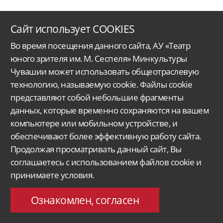
Сайт использует COOKIES
Во время посещения данного сайта, АУ «Театр
юного зрителя им. М. Сеспеля» Минкультуры
Чувашии может использовать общеотраслевую
технологию, называемую cookie. Файлы cookie
Автономное учреждение Чувашской Республики
«Чувашский государственный
представляют собой небольшие фрагменты
ордена Дружбы народов
театр юного зрителя им. М. Сеспеля»
Министерства
культуры, по делам национальностей
и архивного дела Чувашской Республики.
данных, которые временно сохраняются на вашем
компьютере или мобильном устройстве, и
Версия для слабовидящих
Поиск...
обеспечивают более эффективную работу сайта.
428015, Чебоксары,
Продолжая просматривать данный сайт, Вы
Московский проспект 33/9
molt@rchuv.ru
соглашаетесь с использованием файлов cookie и
Заказ и бронь билетов:
принимаете условия.
Касса: +7 8352 45-00-34
C 9.00 до 19.00 в будни
Понедельник — выходной
Ознакомлен, согласен