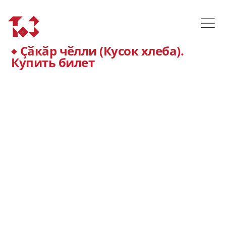
Ҫӑкӑр чӗлли (Кусок хлеба).
Купить билет