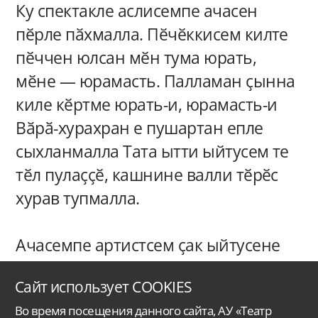
Ку спектакле аслисемпе ачасен
пӗрле пӑхмалла. Пӗчӗккисем килте
пӗччен юлсан мӗн тума юрать,
мӗне — юрамасть. Палламан ҫынна
киле кӗртме юрать-и, юрамасть-и
Вӑрӑ-хурахран е пушартан епле
сыхланмалла Тата ытти ыйтусем те
тӗл пулаҫҫӗ, кашнине валли тӗрӗс
хурав тупмалла.
Ачасемпе артистсем ҫак ыйтусене
пӗрле хуравлаҫҫӗ. Вӑйӑра хуравӗ те
Сайт использует COOKIES
хӑвӑртрах тупӑнать.
Во время посещения данного сайта, АУ «Театр