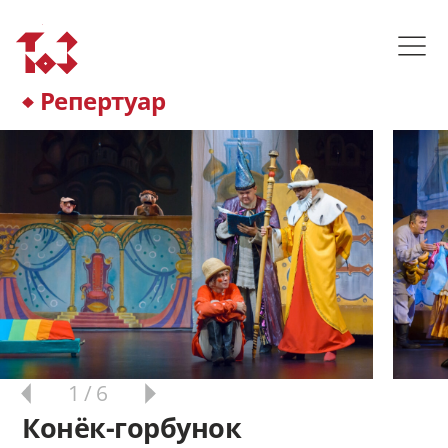
Репертуар
1
/ 6
Конёк-горбунок