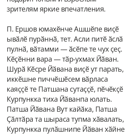
зрителям яркие впечатления.
П. Ершов юмахӗнче Ашшӗпе виҫӗ
ывӑлӗ пурӑннӑ, тет. Асли питӗ ӑслӑ
пулнӑ, вӑтамми — ӑсӗпе те чух ҫеҫ.
Кӗҫӗнни вара — тӑр-ухмах Йӑван.
Шурӑ Кӗсре Йӑвана виҫӗ ут парать,
иккӗшне пиччӗшӗсем вӑрласа
каяҫҫӗ те Патшана сутаҫҫӗ, пӗчӗкҫӗ
Курпункка тиха Йӑванпа юлать.
Патша Йӑвана Вут кайӑка, Патша
Ҫӑлтӑра та шыраса тупма хӑвалать,
Курпункка пулӑшнипе Йӑван хӑйне