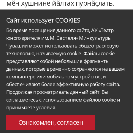
мӗн хушнине йӑлтах пурнӑҫлать.
Спектакльте питӗ илемлӗ музыка,
Сайт использует COOKIES
ташшисем — хитре.
Во время посещения данного сайта, АУ «Театр
юного зрителя им. М. Сеспеля» Минкультуры
Чувашии может использовать общеотраслевую
технологию, называемую cookie. Файлы cookie
представляют собой небольшие фрагменты
данных, которые временно сохраняются на вашем
Автономное учреждение Чувашской Республики
«Чувашский государственный
ордена Дружбы народов
театр юного зрителя им. М. Сеспеля»
Министерства
культуры, по делам национальностей
и архивного дела Чувашской Республики.
компьютере или мобильном устройстве, и
обеспечивают более эффективную работу сайта.
Версия для слабовидящих
Поиск...
Продолжая просматривать данный сайт, Вы
428015, Чебоксары,
соглашаетесь с использованием файлов cookie и
Московский проспект 33/9
принимаете условия.
molt@rchuv.ru
Заказ и бронь билетов:
Касса: +7 8352 45-00-34
C 9.00 до 19.00 в будни
Ознакомлен, согласен
Понедельник — выходной