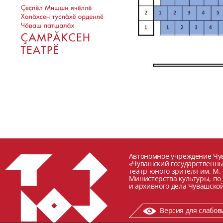
Автономное учреждение Чу
«Чувашский государственн
театр юного зрителя им. М.
Министерства культуры, по
и архивного дела Чувашской
Версия для слабо