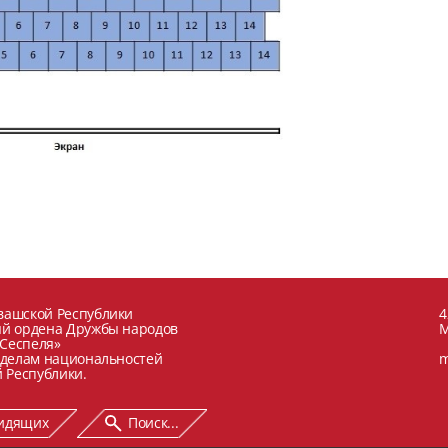
вашской Республики
4
ый ордена Дружбы народов
М
 Сеспеля»
 делам национальностей
m
 Республики.
видящих
Поиск...