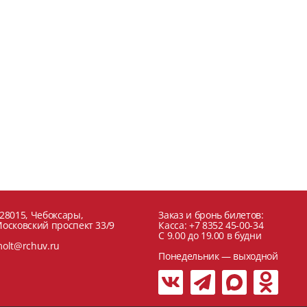
28015, Чебоксары,
Заказ и бронь билетов:
осковский проспект 33/9
Касса: +7 8352 45-00-34
C 9.00 до 19.00 в будни
olt@rchuv.ru
Понедельник — выходной