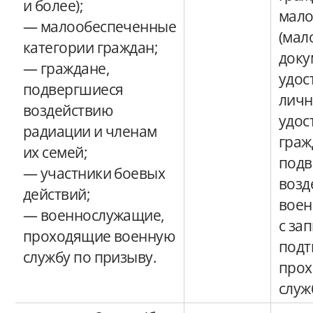
и более);
мал
— малообеспеченные
(мал
категории граждан;
доку
— граждане,
удо
подвергшиеся
личн
воздействию
удос
радиации и членам
граж
их семей;
подв
— участники боевых
возд
действий;
воен
— военнослужащие,
с за
проходящие военную
под
службу по призыву.
прох
служ