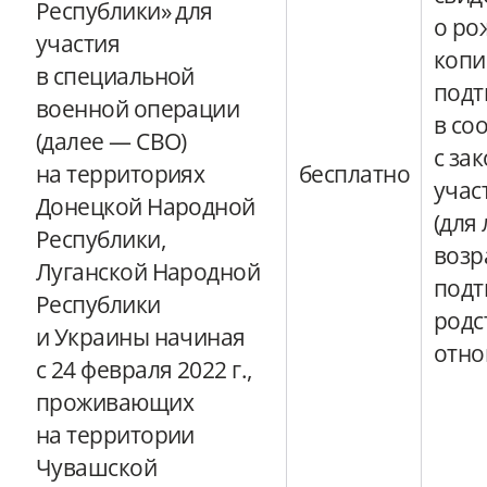
Республики» для
о ро
участия
копи
в специальной
под
военной операции
в со
(далее — СВО)
с за
на территориях
бесплатно
учас
Донецкой Народной
(для
Республики,
возра
Луганской Народной
подт
Республики
родс
и Украины начиная
отн
с 24 февраля 2022 г.,
проживающих
на территории
Чувашской