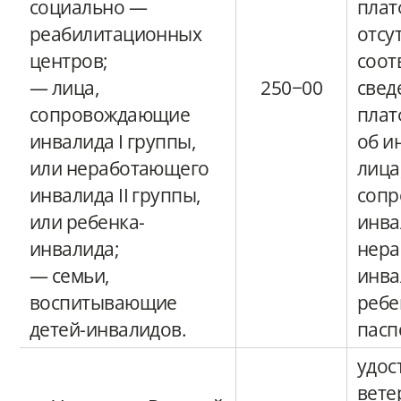
социально —
плат
реабилитационных
отсу
центров;
соот
— лица,
250−00
свед
сопровождающие
плат
инвалида I группы,
об и
или неработающего
лица
инвалида II группы,
соп
или ребенка-
инва
инвалида;
нера
— семьи,
инва
воспитывающие
ребе
детей-инвалидов.
пасп
удос
вете