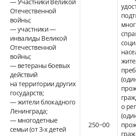
— Участники Великой
удос
Отечественной
подт
войны;
мног
— участники —
спра
инвалиды Великой
соци
Отечественной
насе
войны;
жите
— ветераны боевых
преб
действий
(оди
на территории других
про
государств;
граж
— жители блокадного
о ре
Ленинграда;
(оди
— многодетные
250−00
про
семьи (от 3-х детей
граж