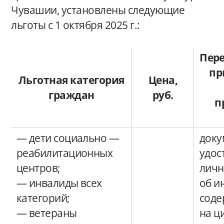
Чувашии, установлены следующие
льготы с 1 октября 2025 г.:
Пере
пр
Льготная категория
Цена,
граждан
руб.
п
— дети социально —
доку
реабилитационных
удо
центров;
личн
— инвалиды всех
об и
категорий;
соде
— ветераны
на ц