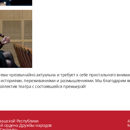
тема чрезвычайно актуальна и требует к себе пристального внима
историями, переживаниями и размышлениями. Мы благодарим всех,
оллектив театра с состоявшейся премьерой!
вашской Республики
4
ый ордена Дружбы народов
М
 Сеспеля»