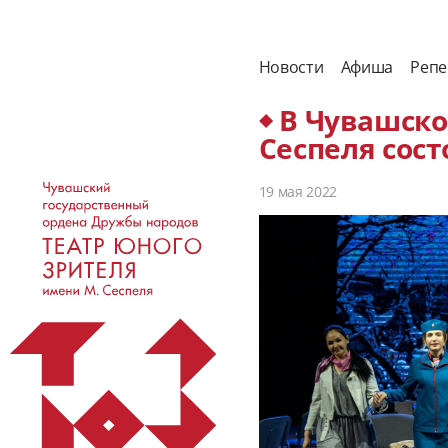
Новости
Афиша
Репе
В Чувашско
Сеспеля сос
19 мая 2022