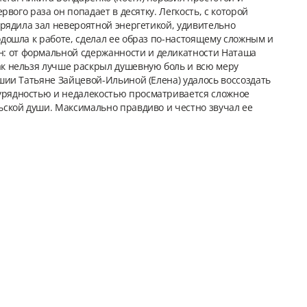
рвого раза он попадает в десятку. Легкость, с которой
арядила зал невероятной энергетикой, удивительно
одошла к работе, сделал ее образ по-настоящему сложным и
: от формальной сдержанности и деликатности Наташа
ак нельзя лучше раскрыл душевную боль и всю меру
ашии Татьяне Зайцевой-Ильиной (Елена) удалось воссоздать
аурядностью и недалекостью просматривается сложное
ьской души. Максимально правдиво и честно звучал ее