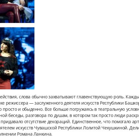
 действия, слова обычно захватывают главенствующую роль. Кажды
мке режиссера — заслуженного деятеля искусств Республики Башко
просто и обыденно. Все больше погружаясь в театральную условно
ой беседы, разговора по душам, в котором так просто люди рас
придавало отсутствие декораций. Единственное, что помогало ар
ятелем искусств Чувашской Республики Лолитой Чекушкиной. Дел
олнении Романа Ланкина.