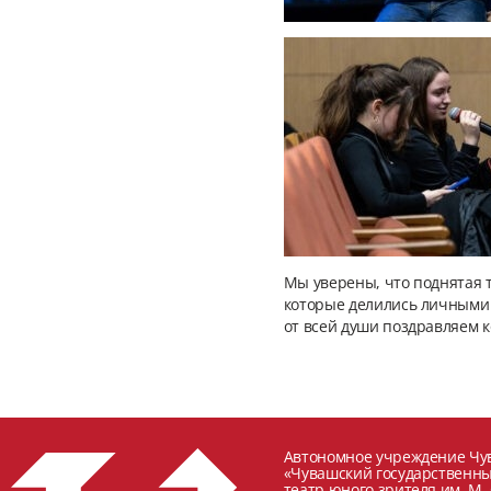
Мы уверены, что поднятая 
которые делились личными 
от всей души поздравляем к
Автономное учреждение Чу
«Чувашский государственн
театр юного зрителя им. М.