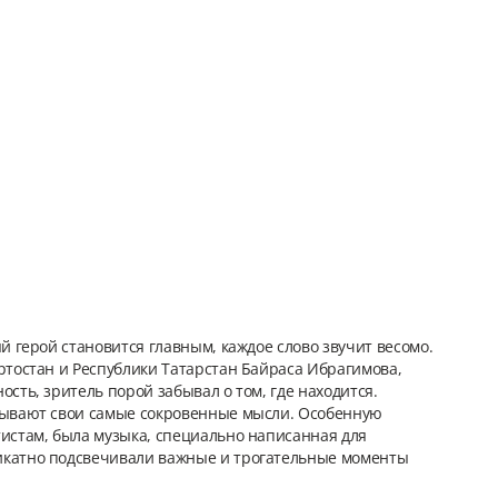
й герой становится главным, каждое слово звучит весомо.
ртостан и Республики Татарстан Байраса Ибрагимова,
сть, зритель порой забывал о том, где находится.
крывают свои самые сокровенные мысли. Особенную
тистам, была музыка, специально написанная для
икатно подсвечивали важные и трогательные моменты