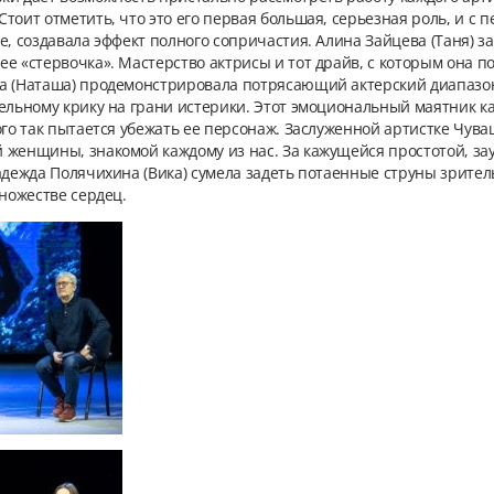
оит отметить, что это его первая большая, серьезная роль, и с пе
е, создавала эффект полного сопричастия. Алина Зайцева (Таня) з
е «стервочка». Мастерство актрисы и тот драйв, с которым она п
а (Наташа) продемонстрировала потрясающий актерский диапазон
тельному крику на грани истерики. Этот эмоциональный маятник к
ого так пытается убежать ее персонаж. Заслуженной артистке Чув
 женщины, знакомой каждому из нас. За кажущейся простотой, з
адежда Полячихина (Вика) сумела задеть потаенные струны зрител
множестве сердец.