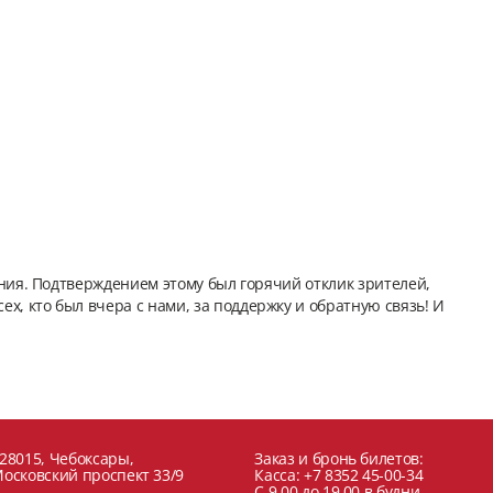
ния. Подтверждением этому был горячий отклик зрителей,
 кто был вчера с нами, за поддержку и обратную связь! И
28015, Чебоксары,
Заказ и бронь билетов:
осковский проспект 33/9
Касса: +7 8352 45-00-34
C 9.00 до 19.00 в будни