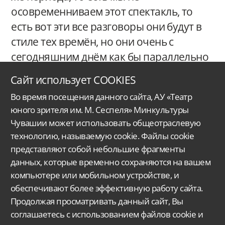
осовременниваем этот спектакль, то
есть вот эти все разговоры они будут в
стиле тех времён, но они очень с
сегодняшним днём как бы параллельно
идут.
Сайт использует COOKIES
Во время посещения данного сайта, АУ «Театр
юного зрителя им. М. Сеспеля» Минкультуры
Чувашии может использовать общеотраслевую
технологию, называемую cookie. Файлы cookie
представляют собой небольшие фрагменты
данных, которые временно сохраняются на вашем
Автономное учреждение Чувашской Республики
«Чувашский государственный
ордена Дружбы народов
театр юного зрителя им. М. Сеспеля»
Министерства
культуры, по делам национальностей
и архивного дела Чувашской Республики.
компьютере или мобильном устройстве, и
обеспечивают более эффективную работу сайта.
Версия для слабовидящих
Поиск...
Продолжая просматривать данный сайт, Вы
428015, Чебоксары,
соглашаетесь с использованием файлов cookie и
Московский проспект 33/9
molt@rchuv.ru