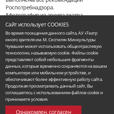
Роспотребнадзора.
*фотография из архива театра.
Сайт использует COOKIES
Во время посещения данного сайта, АУ «Театр
юного зрителя им. М. Сеспеля» Минкультуры
Чувашии может использовать общеотраслевую
технологию, называемую cookie. Файлы cookie
представляют собой небольшие фрагменты
данных, которые временно сохраняются на вашем
Автономное учреждение Чувашской Республики
«Чувашский государственный
ордена Дружбы народов
театр юного зрителя им. М. Сеспеля»
Министерства
культуры, по делам национальностей
и архивного дела Чувашской Республики.
компьютере или мобильном устройстве, и
обеспечивают более эффективную работу сайта.
Версия для слабовидящих
Поиск...
Продолжая просматривать данный сайт, Вы
428015, Чебоксары,
соглашаетесь с использованием файлов cookie и
Московский проспект 33/9
принимаете условия.
molt@rchuv.ru
Заказ и бронь билетов:
Касса: +7 8352 45-00-34
C 9.00 до 19.00 в будни
Ознакомлен, согласен