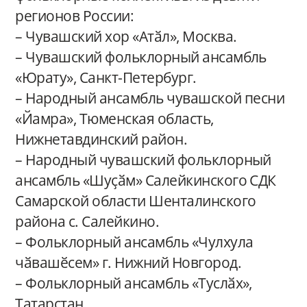
регионов России:
– Чувашский хор «Атӑл», Москва.
– Чувашский фольклорный ансамбль
«Юрату», Санкт-Петербург.
– Народный ансамбль чувашской песни
«Йамра», Тюменская область,
Нижнетавдинский район.
– Народный чувашский фольклорный
ансамбль «Шуҫӑм» Салейкинского СДК
Самарской области Шенталинского
района с. Салейкино.
– Фольклорный ансамбль «Чулхула
чӑвашӗсем» г. Нижний Новгород.
– Фольклорный ансамбль «Туслӑх»,
Татарстан.