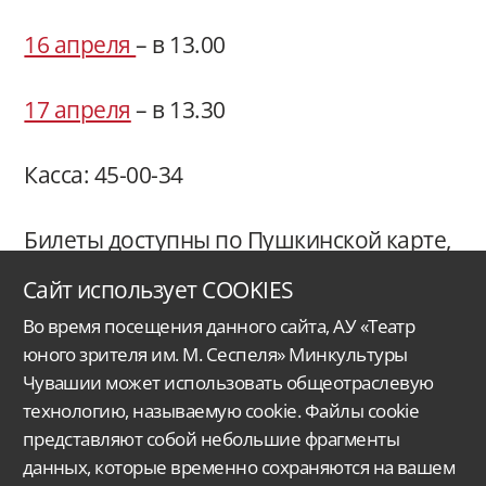
16 апреля
– в 13.00
17 апреля
– в 13.30
Касса: 45-00-34
Билеты доступны по Пушкинской карте,
ставшей частью нацпроекта «Семья»
Сайт использует COOKIES
Во время посещения данного сайта, АУ «Театр
юного зрителя им. М. Сеспеля» Минкультуры
Чувашии может использовать общеотраслевую
технологию, называемую cookie. Файлы cookie
представляют собой небольшие фрагменты
данных, которые временно сохраняются на вашем
Автономное учреждение Чувашской Республики
«Чувашский государственный
ордена Дружбы народов
театр юного зрителя им. М. Сеспеля»
Министерства
культуры, по делам национальностей
и архивного дела Чувашской Республики.