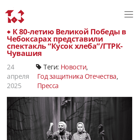
К 80-летию Великой Победы в
Чебоксарах представили
спектакль “Кусок хлеба”/ГТРК-
Чувашия
24
Теги:
Новости
,
апреля
Год защитника Отечества
,
2025
Пресса