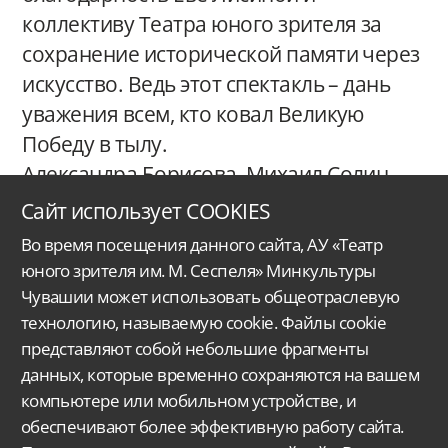
коллективу Театра юного зрителя за
сохранение исторической памяти через
искусство. Ведь этот спектакль – дань
уважения всем, кто ковал Великую
Победу в тылу.
Александра Борисова, Михаил Солин
Сайт использует COOKIES
Во время посещения данного сайта, АУ «Театр
юного зрителя им. М. Сеспеля» Минкультуры
Чувашии может использовать общеотраслевую
технологию, называемую cookie. Файлы cookie
представляют собой небольшие фрагменты
данных, которые временно сохраняются на вашем
Автономное учреждение Чувашской Республики
«Чувашский государственный
ордена Дружбы народов
театр юного зрителя им. М. Сеспеля»
Министерства
культуры, по делам национальностей
и архивного дела Чувашской Республики.
компьютере или мобильном устройстве, и
обеспечивают более эффективную работу сайта.
Версия для слабовидящих
Поиск...