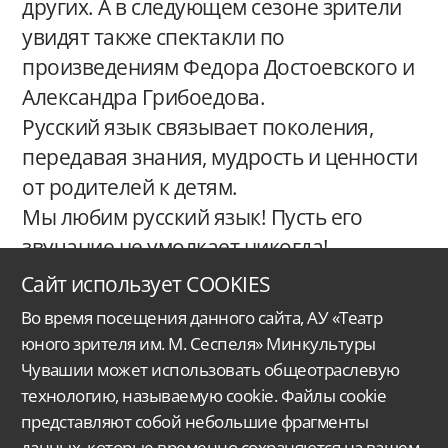
других. А в следующем сезоне зрители
увидят также спектакли по
произведениям Федора Достоевского и
Александра Грибоедова.
Русский язык связывает поколения,
передавая знания, мудрость и ценности
от родителей к детям.
Мы любим русский язык! Пусть его
звучание не умолкает никогда!
Сайт использует COOKIES
Во время посещения данного сайта, АУ «Театр
юного зрителя им. М. Сеспеля» Минкультуры
Чувашии может использовать общеотраслевую
технологию, называемую cookie. Файлы cookie
представляют собой небольшие фрагменты
данных, которые временно сохраняются на вашем
Автономное учреждение Чувашской Республики
«Чувашский государственный