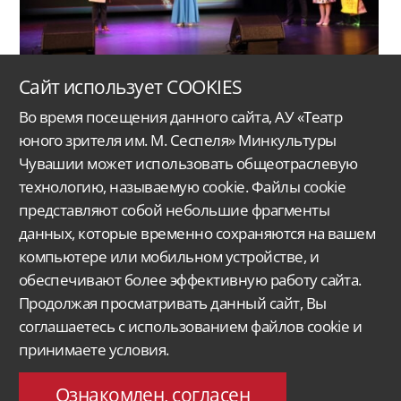
Сайт использует COOKIES
Во время посещения данного сайта, АУ «Театр
юного зрителя им. М. Сеспеля» Минкультуры
Чувашии может использовать общеотраслевую
технологию, называемую cookie. Файлы cookie
представляют собой небольшие фрагменты
данных, которые временно сохраняются на вашем
Автономное учреждение Чувашской Республики
«Чувашский государственный
ордена Дружбы народов
театр юного зрителя им. М. Сеспеля»
Министерства
культуры, по делам национальностей
и архивного дела Чувашской Республики.
компьютере или мобильном устройстве, и
обеспечивают более эффективную работу сайта.
Версия для слабовидящих
Поиск...
Продолжая просматривать данный сайт, Вы
428015, Чебоксары,
соглашаетесь с использованием файлов cookie и
Московский проспект 33/9
molt@rchuv.ru
принимаете условия.
Заказ и бронь билетов:
Касса: +7 8352 45-00-34
C 9.00 до 19.00 в будни
Ознакомлен, согласен