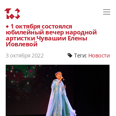
1 октября состоялся
юбилейный вечер народной
артистки Чувашии Елены
Иовлевой
3 октября 2022
Теги:
Новости