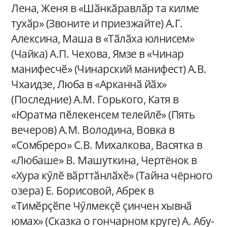
Лена, Женя в «Шӑнкӑравлӑр та килме
тухӑр» (Звоните и приезжайте) А.Г.
Алексина, Маша в «Тӑлӑха юлнисем»
(Чайка) А.П. Чехова, Ямзе в «Чинар
манифесчӗ» (Чинарский манифест) А.В.
Чхаидзе, Люба в «Арканнӑ йӑх»
(Последние) А.М. Горького, Катя в
«Юратма пӗлекенсем телейлӗ» (Пять
вечеров) А.М. Володина, Вовка в
«Сомбреро» С.В. Михалкова, Васятка в
«Любаше» В. Машуткина, Чертёнок в
«Хура кӳлӗ вӑрттӑнлӑхӗ» (Тайна чёрного
озера) Е. Борисовой, Абрек в
«Тимӗрҫӗпе Чӳлмекҫӗ ҫинчен хывнӑ
юмах» (Сказка о гончарном круге) А. Абу-