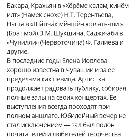
Бакара, Крахьян в «Хӗрӗме калам, кинӗм
илт» (Намек снохе) Н.Т. Терентьева,
Настя в «Шӑпчӑк мӗншӗн юрлать-ши »
(Брат мой) В.М. Шукшина, Саджи-аби в
«Чунилли» (Червоточина) Ф. Галиева и
другие.
В последние годы Елена Иовлева
хорошо известна в Чувашии и за ее
пределами как певица. Артистка
продолжает радовать публику, собирая
полные залы на своих концертах. Ее
выступления всегда проходят при
полном аншлаге. Юбилейный вечер не
стал исключением — зал был полон
почитателей и любителей творчества