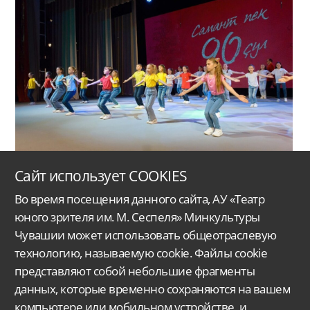
Сайт использует COOKIES
Во время посещения данного сайта, АУ «Театр
юного зрителя им. М. Сеспеля» Минкультуры
Чувашии может использовать общеотраслевую
технологию, называемую cookie. Файлы cookie
представляют собой небольшие фрагменты
данных, которые временно сохраняются на вашем
Автономное учреждение Чувашской Республики
«Чувашский государственный
ордена Дружбы народов
театр юного зрителя им. М. Сеспеля»
Министерства
культуры, по делам национальностей
и архивного дела Чувашской Республики.
компьютере или мобильном устройстве, и