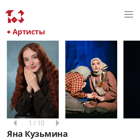
Артисты
1
/ 10
Яна Кузьмина