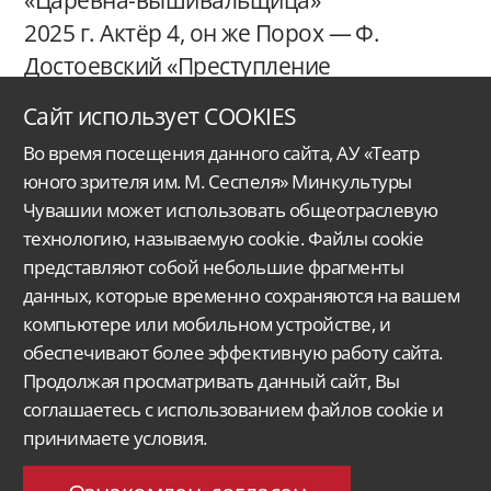
2025 г. Актёр 4, он же Порох — Ф.
Достоевский «Преступление
и наказание»
Сайт использует COOKIES
Во время посещения данного сайта, АУ «Театр
юного зрителя им. М. Сеспеля» Минкультуры
Чувашии может использовать общеотраслевую
технологию, называемую cookie. Файлы cookie
представляют собой небольшие фрагменты
данных, которые временно сохраняются на вашем
Автономное учреждение Чувашской Республики
«Чувашский государственный
ордена Дружбы народов
театр юного зрителя им. М. Сеспеля»
Министерства
культуры, по делам национальностей
и архивного дела Чувашской Республики.
компьютере или мобильном устройстве, и
обеспечивают более эффективную работу сайта.
Версия для слабовидящих
Поиск...
Продолжая просматривать данный сайт, Вы
428015, Чебоксары,
соглашаетесь с использованием файлов cookie и
Московский проспект 33/9
molt@rchuv.ru
принимаете условия.
Заказ и бронь билетов:
Касса: +7 8352 45-00-34
C 9.00 до 19.00 в будни