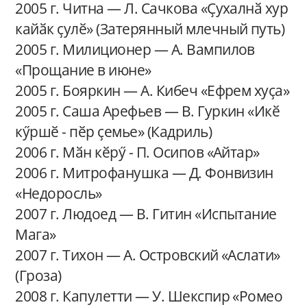
2005 г. Читна — Л. Сачкова «Ҫухалнӑ хур
кайӑк ҫулӗ» (Затерянный млечный путь)
2005 г. Милиционер — А. Вампилов
«Прощание в июне»
2005 г. Бояркин — А. Кибеч «Ефрем хуҫа»
2005 г. Саша Арефьев — В. Гуркин «Икӗ
кӳршӗ - пӗр ҫемье» (Кадриль)
2006 г. Мӑн кӗрӳ - П. Осипов «Айтар»
2006 г. Митрофанушка — Д. Фонвизин
«Недоросль»
2007 г. Людоед — В. Гитин «Испытание
Мага»
2007 г. Тихон — А. Островский «Аслати»
(Гроза)
2008 г. Капулетти — У. Шекспир «Ромео