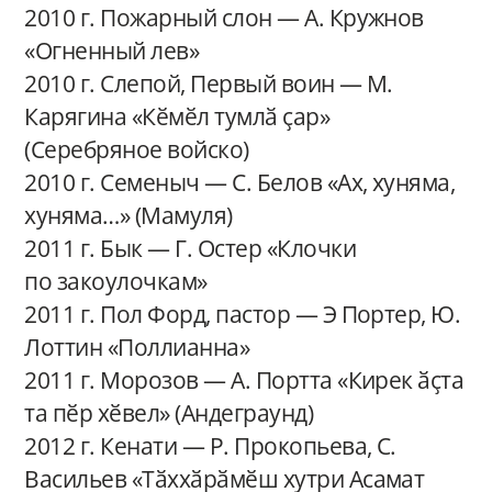
2010 г. Пожарный слон — А. Кружнов
«Огненный лев»
2010 г. Слепой, Первый воин — М.
Карягина «Кӗмӗл тумлӑ ҫар»
(Серебряное войско)
2010 г. Семеныч — С. Белов «Ах, хуняма,
хуняма…» (Мамуля)
2011 г. Бык — Г. Остер «Клочки
по закоулочкам»
2011 г. Пол Форд, пастор — Э Портер, Ю.
Лоттин «Поллианна»
2011 г. Морозов — А. Портта «Кирек ӑҫта
та пӗр хӗвел» (Андеграунд)
2012 г. Кенати — Р. Прокопьева, С.
Васильев «Тӑххӑрӑмӗш хутри Асамат