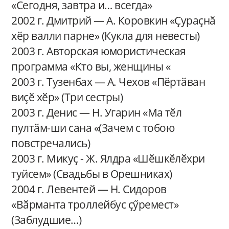
«Сегодня, завтра и… всегда»
2002 г. Дмитрий — А. Коровкин «Ҫураҫнӑ
хӗр валли парне» (Кукла для невесты)
2003 г. Авторская юмористическая
программа «Кто вы, женщины «
2003 г. Тузенбах — А. Чехов «Пӗртӑван
виҫӗ хӗр» (Три сестры)
2003 г. Денис — Н. Угарин «Ма тӗл
пултӑм-ши сана «(Зачем с тобою
повстречались)
2003 г. Микуҫ - Ж. Ялдра «Шӗшкӗлӗхри
туйсем» (Свадьбы в Орешниках)
2004 г. Левентей — Н. Сидоров
«Вӑрманта троллейбус ҫӳремест»
(Заблудшие…)