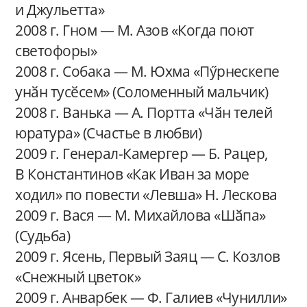
и Джульетта»
2008 г. Гном — М. Азов «Когда поют
светофоры»
2008 г. Собака — М. Юхма «Пӳрнескепе
унӑн тусӗсем» (Соломенный мальчик)
2008 г. Ванька — А. Портта «Чӑн телей
юратура» (Счастье в любви)
2009 г. Генерал-Камергер — Б. Рацер,
В Константинов «Как Иван за море
ходил» по повести «Левша» Н. Лескова
2009 г. Вася — М. Михайлова «Шӑпа»
(Судьба)
2009 г. Ясень, Первый Заяц — С. Козлов
«Снежный цветок»
2009 г. Анварбек — Ф. Галиев «Чунилли»