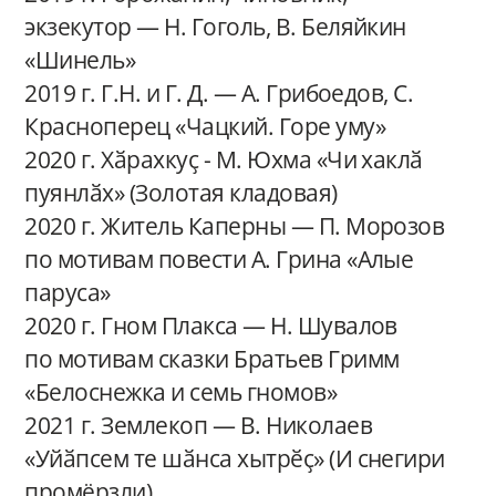
экзекутор — Н. Гоголь, В. Беляйкин
«Шинель»
2019 г. Г.Н. и Г. Д. — А. Грибоедов, С.
Красноперец «Чацкий. Горе уму»
2020 г. Хӑрахкуҫ - М. Юхма «Чи хаклӑ
пуянлӑх» (Золотая кладовая)
2020 г. Житель Каперны — П. Морозов
по мотивам повести А. Грина «Алые
паруса»
2020 г. Гном Плакса — Н. Шувалов
по мотивам сказки Братьев Гримм
«Белоснежка и семь гномов»
2021 г. Землекоп — В. Николаев
«Уйӑпсем те шӑнса хытрӗҫ» (И снегири
промёрзли)