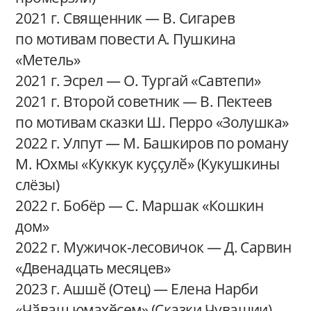
2021 г. Священник — В. Сигарев
по мотивам повести А. Пушкина
«Метель»
2021 г. Эсрел — О. Тургай «Савтепи»
2021 г. Второй советник — В. Пектеев
по мотивам сказки Ш. Перро «Золушка»
2022 г. Улпут — М. Башкиров по роману
М. Юхмы «Куккук куҫҫулӗ» (Кукушкины
слёзы)
2022 г. Бобёр — С. Маршак «Кошкин
дом»
2022 г. Мужичок-лесовичок — Д. Сарвин
«Двенадцать месяцев»
2023 г. Ашшӗ (Отец) — Елена Нарби
«Чӑваш юмахӗсем» (Сказки Чувашии)