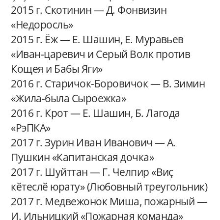
2015 г. Скотинин — Д. Фонвизин
«Недоросль»
2015 г. Ёж — Е. Шашин, Е. Муравьев
«Иван-царевич и Серый Волк против
Кощея и Бабы Яги»
2016 г. Старичок-Боровичок — В. Зимин
«Жила-была Сыроежка»
2016 г. Крот — Е. Шашин, Б. Лагода
«РэПКА»
2017 г. Зурин Иван Иванович — А.
Пушкин «Капитанская дочка»
2017 г. Шуйттан — Г. Челпир «Виҫ
кӗтеслӗ юрату» (Любовный треугольник)
2017 г. Медвежонок Миша, пожарный —
И. Ильницкий «Пожарная команда»