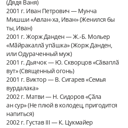
(Дядя Ваня)
2001 г. Иван Петрович — Мунча
Мишши «Авлан-ха, Иван» (Женился бы
ты, Иван)
2001 г. Жорж Данден — Ж.-Б. Мольер
«Мӑйракаллӑ упӑшка» (Жорж Данден,
или Одураченный муж)
2001 г. Дьячок — Ю. Скворцов «Сӑваплӑ
вут» (Священный огонь)
2001 г. Виктор — В. Сигарев «Семья
вурдалака»
2002 г. Матви — Н. Сидоров «Ҫӑла
ан сур» (Не плюй в колодец, пригодится
напиться)
2002 г. Густав III — К. Цукмайер