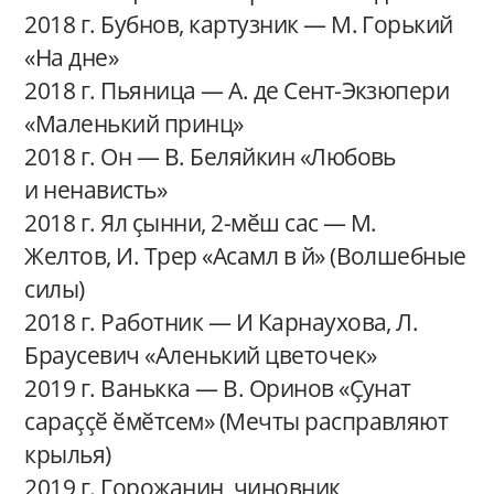
2018 г. Бубнов, картузник — М. Горький
«На дне»
2018 г. Пьяница — А. де Сент-Экзюпери
«Маленький принц»
2018 г. Он — В. Беляйкин «Любовь
и ненависть»
2018 г. Ял ҫынни, 2-мӗш сас — М.
Желтов, И. Трер «Асамл в й» (Волшебные
силы)
2018 г. Работник — И Карнаухова, Л.
Браусевич «Аленький цветочек»
2019 г. Ванькка — В. Оринов «Ҫунат
сараҫҫӗ ӗмӗтсем» (Мечты расправляют
крылья)
2019 г. Горожанин, чиновник,