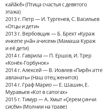
кайӑкӗ» (Птица счастья с девятого
этажа)
2013 г. Петр — И. Тургенев, С. Васильев
«Отцы и дети»
2013 г. Вербовщик — Б. Брехт «Кураж
инкепе унӑн ачисем» (Мамаша Кураж
и её дети)
2014 г. Гаврила — П. Ершов, И. Трер
«Конёк-Горбунок»
2014 г. Алексей — В. Иовлев «Пирӗн атте
авланать» (Наш отец женится)
2014 г. Граф Марио — Е. Шашин, Е.
Муравьев «Кот в сапогах»
2015 г. Тимур — А. Хмыт «Ҫерем ҫинчи
ҫиҫӗм» (Молнии на траве)