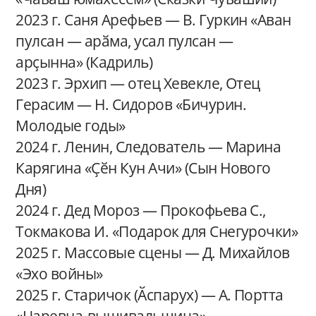
2023 г. Саня Арефьев — В. Гуркин «Аван
пулсан — арӑма, усал пулсан —
арҫынна» (Кадриль)
2023 г. Эрхип — отец Хевекле, Отец
Герасим — Н. Сидоров «Бичурин.
Молодые годы»
2024 г. Ленин, Следователь — Марина
Карягина «Ҫӗн Кун Ачи» (Сын Нового
Дня)
2024 г. Дед Мороз — Прокофьева С.,
Токмакова И. «Подарок для Снегурочки»
2025 г. Массовые сцены — Д. Михайлов
«Эхо войны»
2025 г. Старичок (Ӑспарух) — А. Портта
«Царевна-вышивальщица»