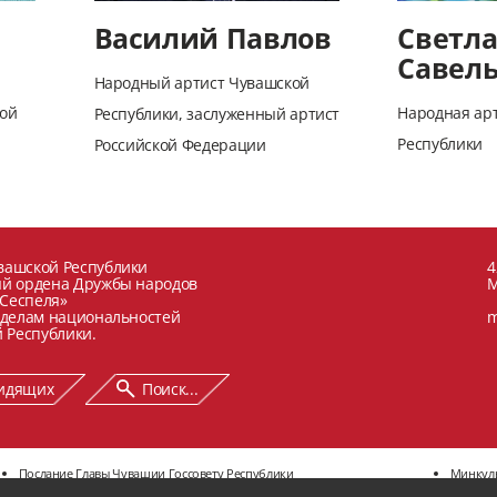
Василий Павлов
Светл
Савел
Народный артист Чувашской
кой
Народная ар
Республики, заслуженный артист
Республики
Российской Федерации
вашской Республики
4
ый ордена Дружбы народов
М
 Сеспеля»
 делам национальностей
m
 Республики.
видящих
Поиск...
Послание Главы Чувашии Госсовету Республики
Минкул
Противодействие коррупции
Профил