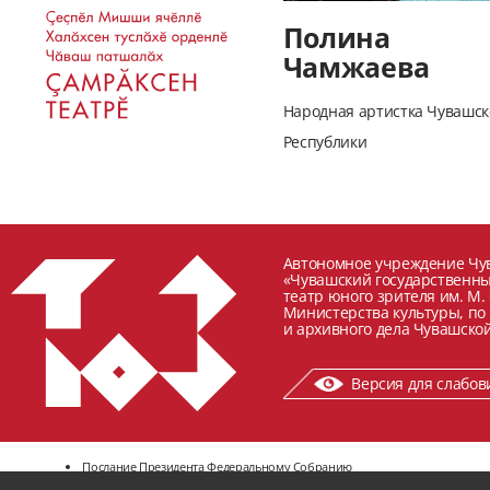
Полина
Чамжаева
Народная артистка Чувашс
Республики
Автономное учреждение Чу
«Чувашский государственн
театр юного зрителя им. М.
Министерства культуры, по
и архивного дела Чувашской
Версия для слабо
Послание Президента Федеральному Собранию
Минкультуры Чувашии