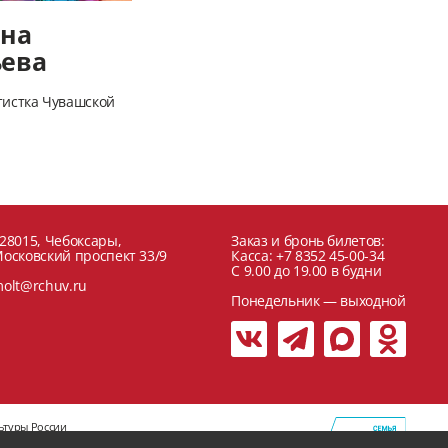
ана
ьева
тистка Чувашской
28015, Чебоксары,
Заказ и бронь билетов:
осковский проспект 33/9
Касса: +7 8352 45-00-34
C 9.00 до 19.00 в будни
olt@rchuv.ru
Понедельник — выходной
ьтуры России
актика терроризма