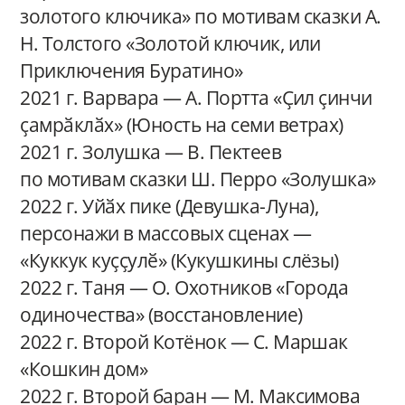
золотого ключика» по мотивам сказки А.
Н. Толстого «Золотой ключик, или
Приключения Буратино»
2021 г. Варвара — А. Портта «Ҫил ҫинчи
ҫамрӑклӑх» (Юность на семи ветрах)
2021 г. Золушка — В. Пектеев
по мотивам сказки Ш. Перро «Золушка»
2022 г. Уйӑх пике (Девушка-Луна),
персонажи в массовых сценах —
«Куккук куҫҫулӗ» (Кукушкины слёзы)
2022 г. Таня — О. Охотников «Города
одиночества» (восстановление)
2022 г. Второй Котёнок — С. Маршак
«Кошкин дом»
2022 г. Второй баран — М. Максимова