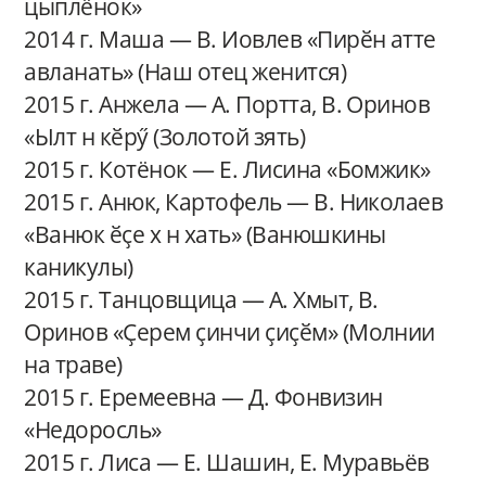
цыплёнок»
2014 г. Маша — В. Иовлев «Пирӗн атте
авланать» (Наш отец женится)
2015 г. Анжела — А. Портта, В. Оринов
«Ылт н кӗрӳ (Золотой зять)
2015 г. Котёнок — Е. Лисина «Бомжик»
2015 г. Анюк, Картофель — В. Николаев
«Ванюк ӗҫе х н хать» (Ванюшкины
каникулы)
2015 г. Танцовщица — А. Хмыт, В.
Оринов «Ҫерем ҫинчи ҫиҫӗм» (Молнии
на траве)
2015 г. Еремеевна — Д. Фонвизин
«Недоросль»
2015 г. Лиса — Е. Шашин, Е. Муравьёв