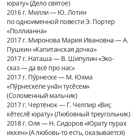
юрату» (Дело святое)
2016 г. Милли — Ю. Лотин
по одноименной повести Э. Портер
«Поллианна»
2017 г. Миронова Мария Ивановна — А.
Пушкин «Капитанская дочка»
2017 г. Наташа — В. Шипулин «Эко-
сказ — да всё про нас»
2017 г. Пӳрнеске — М. Юхма
«Пӳрнескепе унӑн тусӗсем»
(Соломенный мальчик)
2017 г. Чертёнок — Г. Челпир «Виҫ
кӗтеслӗ юрату» (Любовный треугольник)
2018 г. Оля — Н. Сидоров «Юрату пурах
иккен» (А любовь-то есть, оказывается)