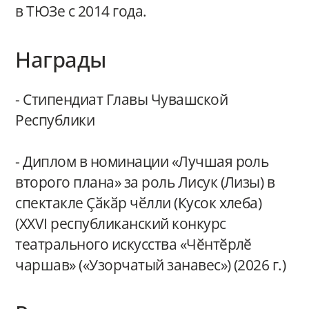
в ТЮЗе с 2014 года.
Награды
- Стипендиат Главы Чувашской
Республики
- Диплом в номинации «Лучшая роль
второго плана» за роль Лисук (Лизы) в
спектакле Ҫӑкӑр чӗлли (Кусок хлеба)
(XXVI республиканский конкурс
театрального искусства «Чӗнтӗрлӗ
чаршав» («Узорчатый занавес») (2026 г.)