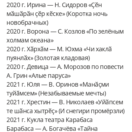
2020 г. Ирина — Н. Сидоров «Ҫӗн
мӑшӑрӑн ҫӗр кӗске» (Коротка ночь
новобрачных)
2020 г. Ворона — С. Козлов «По зелёным
холмам океана»
2020 г. Хӑрхӑм — М. Юхма «Чи хаклӑ
пуянлӑх» (Золотая кладовая)
2020 г. Девица — А. Морозов по повести
А. Грин «Алые паруса»
2021 г. Юля — В. Оринов «Манӑҫми
туйӑмсем» (Незабываемые мечты)
2021 г. Хрестин — В. Николаев «Уйӑпсем
те шӑнса хытрӗҫ» (И снегири промёрзли)
2021 г. Кукла театра Карабаса
Барабаса — А. Богачёва «Тайна