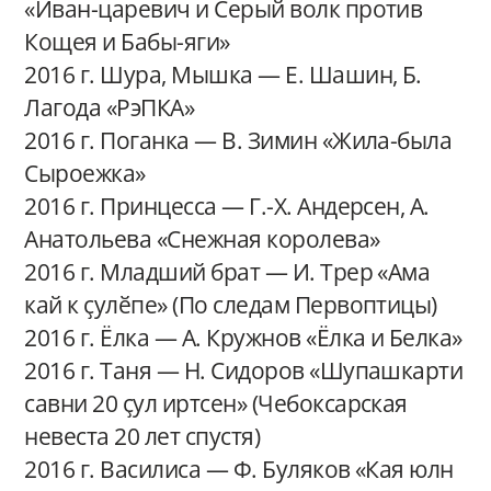
«Иван-царевич и Серый волк против
Кощея и Бабы-яги»
2016 г. Шура, Мышка — Е. Шашин, Б.
Лагода «РэПКА»
2016 г. Поганка — В. Зимин «Жила-была
Сыроежка»
2016 г. Принцесса — Г.-Х. Андерсен, А.
Анатольева «Снежная королева»
2016 г. Младший брат — И. Трер «Ама
кай к ҫулӗпе» (По следам Первоптицы)
2016 г. Ёлка — А. Кружнов «Ёлка и Белка»
2016 г. Таня — Н. Сидоров «Шупашкарти
савни 20 ҫул иртсен» (Чебоксарская
невеста 20 лет спустя)
2016 г. Василиса — Ф. Буляков «Кая юлн