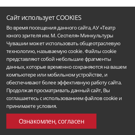
Сайт использует COOKIES
Во время посещения данного сайта, АУ «Театр
юного зрителя им. М. Сеспеля» Минкультуры
Чувашии может использовать общеотраслевую
технологию, называемую cookie. Файлы cookie
Автономное учреждение Чувашской Республики
«Чувашский государственный
представляют собой небольшие фрагменты
ордена Дружбы народов
театр юного зрителя им. М. Сеспеля»
Министерства
культуры, по делам национальностей
и архивного дела Чувашской Республики.
данных, которые временно сохраняются на вашем
компьютере или мобильном устройстве, и
Версия для слабовидящих
Поиск...
обеспечивают более эффективную работу сайта.
428015, Чебоксары,
Продолжая просматривать данный сайт, Вы
Московский проспект 33/9
molt@rchuv.ru
соглашаетесь с использованием файлов cookie и
Заказ и бронь билетов:
принимаете условия.
Касса: +7 8352 45-00-34
C 9.00 до 19.00 в будни
Понедельник — выходной
Ознакомлен, согласен