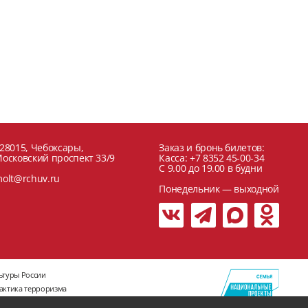
28015, Чебоксары,
Заказ и бронь билетов:
осковский проспект 33/9
Касса: +7 8352 45-00-34
C 9.00 до 19.00 в будни
olt@rchuv.ru
Понедельник — выходной
ьтуры России
актика терроризма
жно! Мошенники