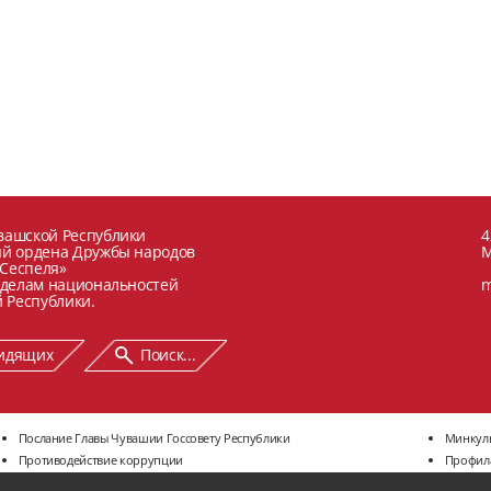
вашской Республики
4
ый ордена Дружбы народов
М
 Сеспеля»
 делам национальностей
m
 Республики.
видящих
Поиск...
Послание Главы Чувашии Госсовету Республики
Минкул
Противодействие коррупции
Профил
Портал Культура.рф
Осторо