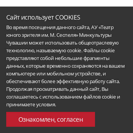
Сайт использует COOKIES
Во время посещения данного сайта, АУ «Театр
юного зрителя им. М. Сеспеля» Минкультуры
Чувашии может использовать общеотраслевую
технологию, называемую cookie. Файлы cookie
Автономное учреждение Чувашской Республики
«Чувашский государственный
представляют собой небольшие фрагменты
ордена Дружбы народов
театр юного зрителя им. М. Сеспеля»
Министерства
культуры, по делам национальностей
и архивного дела Чувашской Республики.
данных, которые временно сохраняются на вашем
компьютере или мобильном устройстве, и
Версия для слабовидящих
Поиск...
обеспечивают более эффективную работу сайта.
428015, Чебоксары,
Продолжая просматривать данный сайт, Вы
Московский проспект 33/9
molt@rchuv.ru
соглашаетесь с использованием файлов cookie и
Заказ и бронь билетов:
принимаете условия.
Касса: +7 8352 45-00-34
C 9.00 до 19.00 в будни
Понедельник — выходной
Ознакомлен, согласен