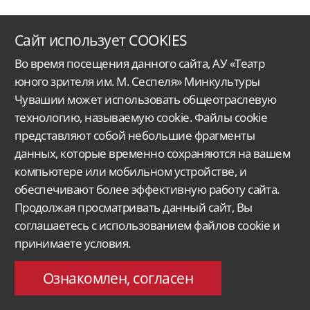
Сайт использует COOKIES
Во время посещения данного сайта, АУ «Театр
юного зрителя им. М. Сеспеля» Минкультуры
Чувашии может использовать общеотраслевую
технологию, называемую cookie. Файлы cookie
Автономное учреждение Чувашской Республики
«Чувашский государственный
представляют собой небольшие фрагменты
ордена Дружбы народов
театр юного зрителя им. М. Сеспеля»
Министерства
культуры, по делам национальностей
и архивного дела Чувашской Республики.
данных, которые временно сохраняются на вашем
компьютере или мобильном устройстве, и
Версия для слабовидящих
Поиск...
обеспечивают более эффективную работу сайта.
428015, Чебоксары,
Продолжая просматривать данный сайт, Вы
Московский проспект 33/9
molt@rchuv.ru
соглашаетесь с использованием файлов cookie и
Заказ и бронь билетов:
принимаете условия.
Касса: +7 8352 45-00-34
C 9.00 до 19.00 в будни
Понедельник — выходной
Ознакомлен, согласен