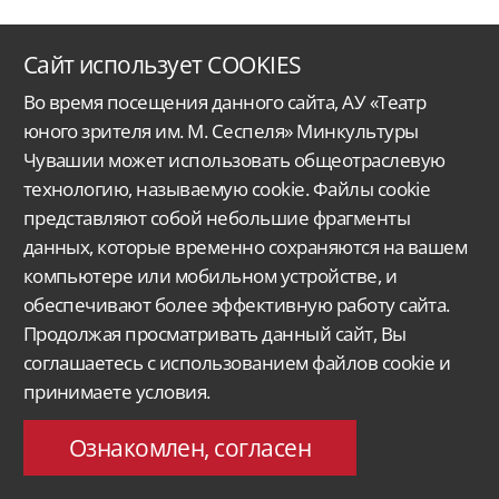
Сайт использует COOKIES
Во время посещения данного сайта, АУ «Театр
юного зрителя им. М. Сеспеля» Минкультуры
Чувашии может использовать общеотраслевую
технологию, называемую cookie. Файлы cookie
Автономное учреждение Чувашской Республики
«Чувашский государственный
представляют собой небольшие фрагменты
ордена Дружбы народов
театр юного зрителя им. М. Сеспеля»
Министерства
культуры, по делам национальностей
и архивного дела Чувашской Республики.
данных, которые временно сохраняются на вашем
компьютере или мобильном устройстве, и
Версия для слабовидящих
Поиск...
обеспечивают более эффективную работу сайта.
428015, Чебоксары,
Продолжая просматривать данный сайт, Вы
Московский проспект 33/9
molt@rchuv.ru
соглашаетесь с использованием файлов cookie и
Заказ и бронь билетов:
принимаете условия.
Касса: +7 8352 45-00-34
C 9.00 до 19.00 в будни
Понедельник — выходной
Ознакомлен, согласен