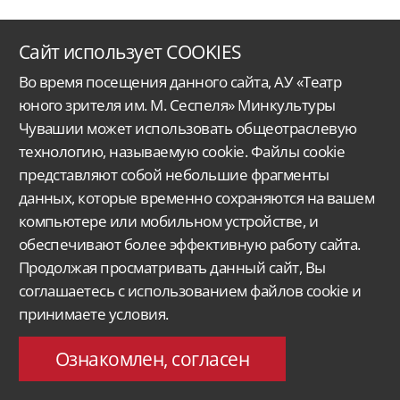
Сайт использует COOKIES
Во время посещения данного сайта, АУ «Театр
юного зрителя им. М. Сеспеля» Минкультуры
Чувашии может использовать общеотраслевую
технологию, называемую cookie. Файлы cookie
Автономное учреждение Чувашской Республики
«Чувашский государственный
представляют собой небольшие фрагменты
ордена Дружбы народов
театр юного зрителя им. М. Сеспеля»
Министерства
культуры, по делам национальностей
и архивного дела Чувашской Республики.
данных, которые временно сохраняются на вашем
компьютере или мобильном устройстве, и
Версия для слабовидящих
Поиск...
обеспечивают более эффективную работу сайта.
428015, Чебоксары,
Продолжая просматривать данный сайт, Вы
Московский проспект 33/9
molt@rchuv.ru
соглашаетесь с использованием файлов cookie и
Заказ и бронь билетов:
принимаете условия.
Касса: +7 8352 45-00-34
C 9.00 до 19.00 в будни
Понедельник — выходной
Ознакомлен, согласен